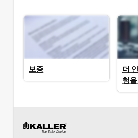
보증
더 
험을