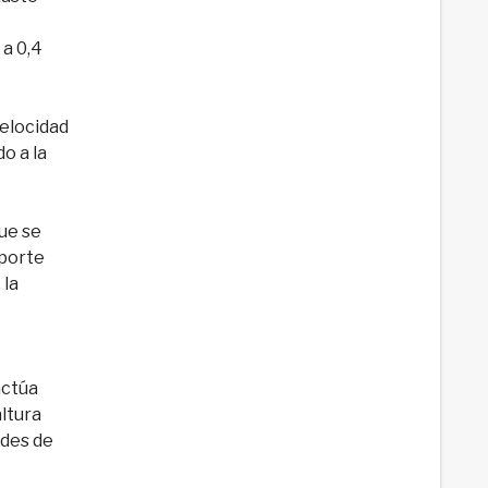
 a 0,4
elocidad
o a la
que se
oporte
 la
actúa
ltura
ades de