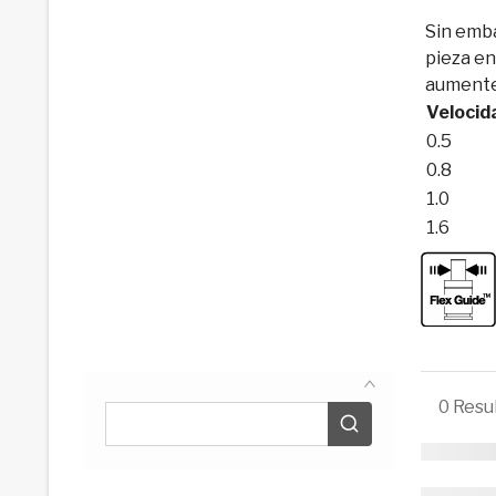
Sin emba
pieza en
aumente
Velocid
0.5
0.8
1.0
1.6
0
Resu