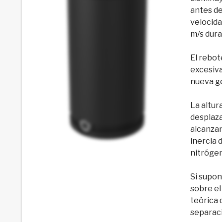
antes de
velocida
m/s dura
El rebot
excesiva
nueva g
La altur
desplaza
alcanzan
inercia 
nitrógen
Si supon
sobre el
teórica 
separac